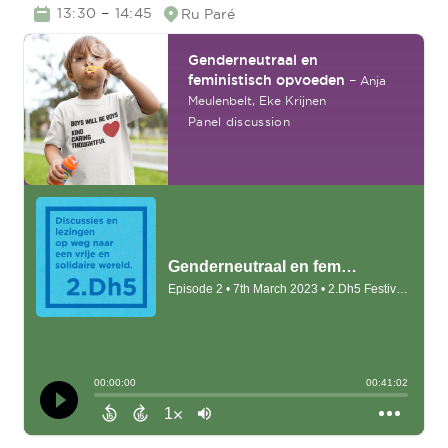
TIME
–
13:30
14:45
Ru Paré
Location
Genderneutraal en
feministisch opvoeden
–
Anja
Meulenbelt,
Eke Krijnen
Panel discussion