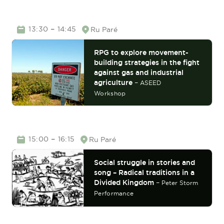
TIME
–
13:30
14:45
Ru Paré
Location
RPG to explore movement-
building strategies in the fight
against gas and industrial
agriculture
–
ASEED
Workshop
TIME
–
15:00
16:15
Ru Paré
Location
Social struggle in stories and
song – Radical traditions in a
Divided Kingdom
–
Peter Storm
Performance