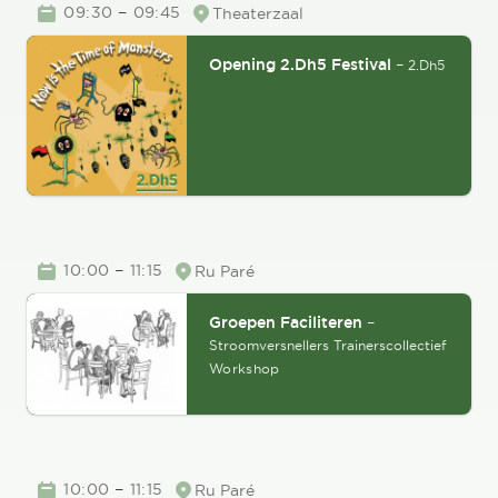
TIME
–
09:30
09:45
Theaterzaal
Location
Opening 2.Dh5 Festival
–
2.Dh5
TIME
–
10:00
11:15
Ru Paré
Location
Groepen Faciliteren
–
Stroomversnellers Trainerscollectief
Workshop
TIME
–
10:00
11:15
Ru Paré
Location