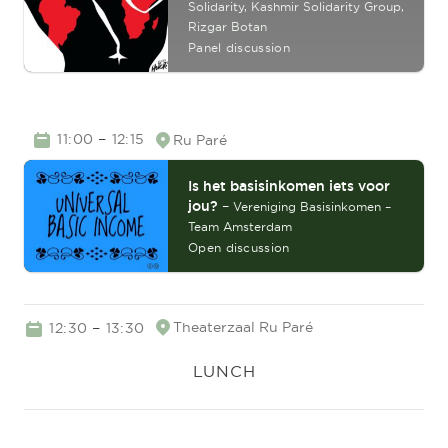
Solidarity,
Kashmir Solidarity Group,
Rizgar Botan
Panel discussion
TIME
–
11:00
12:15
Ru Paré
Location
Is het basisinkomen iets voor
jou?
–
Vereniging Basisinkomen –
Team Amsterdam
Open discussion
TIME
–
Theaterzaal
Ru Paré
12:30
13:30
Location
LUNCH