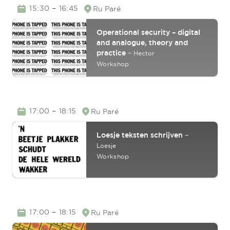
TIME
–
15:30
16:45
Ru Paré
Location
Operational security – digital
and analogue, theory and
practice
–
Hector
Workshop
TIME
–
17:00
18:15
Ru Paré
Location
Loesje teksten schrijven
–
Loesje
Workshop
TIME
–
17:00
18:15
Ru Paré
Location