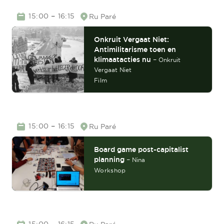
TIME
–
15:00
16:15
Ru Paré
Location
Onkruit Vergaat Niet:
Antimilitarisme toen en
klimaatacties nu
–
Onkruit
Vergaat Niet
Film
TIME
–
15:00
16:15
Ru Paré
Location
Board game post-capitalist
planning
–
Nina
Workshop
TIME
–