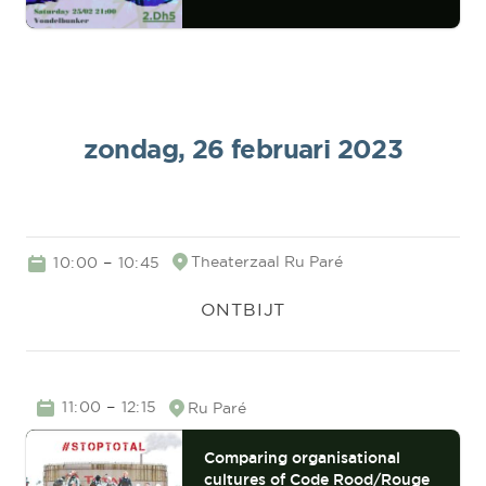
zondag, 26 februari 2023
TIME
–
Theaterzaal
Ru Paré
10:00
10:45
Location
ONTBIJT
TIME
–
11:00
12:15
Ru Paré
Location
Comparing organisational
cultures of Code Rood/Rouge