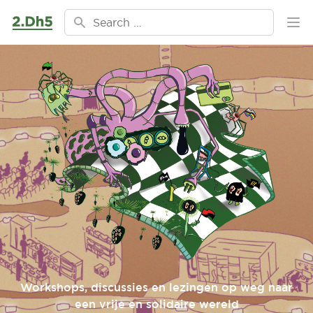
Ga naar de inhoud
Search for:
Ope
Workshops, discussies en lezingen op weg naar
een vrije en solidaire wereld