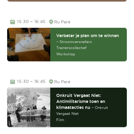
TIME
–
15:30
16:45
Ru Paré
Location
Verbeter je plan om te winnen
–
Stroomversnellers
Trainerscollectief
Workshop
TIME
–
15:30
16:45
Ru Paré
Location
Onkruit Vergaat Niet:
Antimilitarisme toen en
klimaatacties nu
–
Onkruit
Vergaat Niet
Film