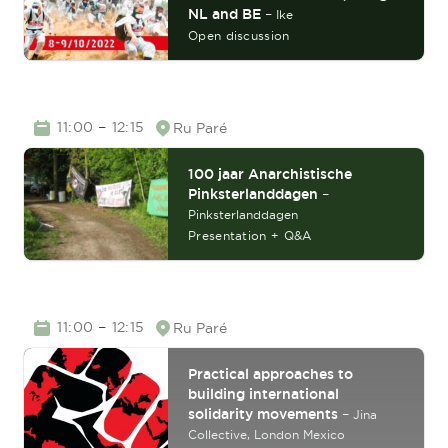
NL and BE
–
Ike
Open discussion
TIME
–
11:00
12:15
Ru Paré
Location
100 jaar Anarchistische
Pinksterlanddagen
–
Pinksterlanddagen
Presentation + Q&A
TIME
–
11:00
12:15
Ru Paré
Location
Practical approaches to
building international
solidarity movements
–
Jina
Collective,
London Mexico