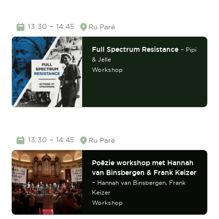
TIME
–
13:30
14:45
Ru Paré
Location
Full Spectrum Resistance
–
Pipi
& Jelle
Workshop
TIME
–
13:30
14:45
Ru Paré
Location
Poëzie workshop met Hannah
van Binsbergen & Frank Keizer
–
Hannah van Binsbergen,
Frank
Keizer
Workshop