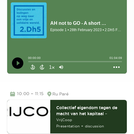
TIME
–
10:00
11:15
Ru Paré
Location
Collectief eigendom tegen de
macht van het kapitaal
–
VrijCoop
Presentation + discussion