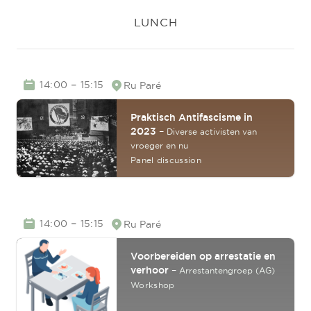
LUNCH
TIME
–
14:00
15:15
Ru Paré
Location
Praktisch Antifascisme in
2023
–
Diverse activisten van
vroeger en nu
Panel discussion
TIME
–
14:00
15:15
Ru Paré
Location
Voorbereiden op arrestatie en
verhoor
–
Arrestantengroep (AG)
Workshop