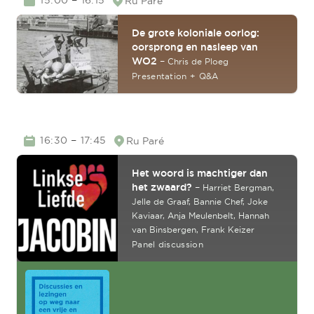
15:00
16:15
Ru Paré
Location
De grote koloniale oorlog:
oorsprong en nasleep van
WO2
–
Chris de Ploeg
Presentation + Q&A
TIME
–
16:30
17:45
Ru Paré
Location
Het woord is machtiger dan
het zwaard?
–
Harriet Bergman,
Jelle de Graaf,
Bannie Chef,
Joke
Kaviaar,
Anja Meulenbelt,
Hannah
van Binsbergen,
Frank Keizer
Panel discussion