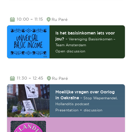
TIME
–
10:00
11:15
Ru Paré
Location
Is het basisinkomen iets voor
jou?
–
Vereniging Basisinkomen –
Team Amsterdam
Open discussion
TIME
–
11:30
12:45
Ru Paré
Location
Moeilijke vragen over Oorlog
in Oekraïne
–
Stop Wapenhandel,
Hollanditis podcast
Presentation + discussion