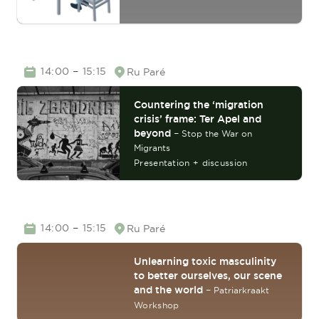
TIME
–
14:00
15:15
Ru Paré
Location
Countering the ‘migration
crisis’ frame: Ter Apel and
beyond
–
Stop the War on
Migrants
Presentation + discussion
TIME
–
14:00
15:15
Ru Paré
Location
Unlearning toxic masculinity
to better ourselves, our scene
and the world
–
Patriarkraakt
Workshop