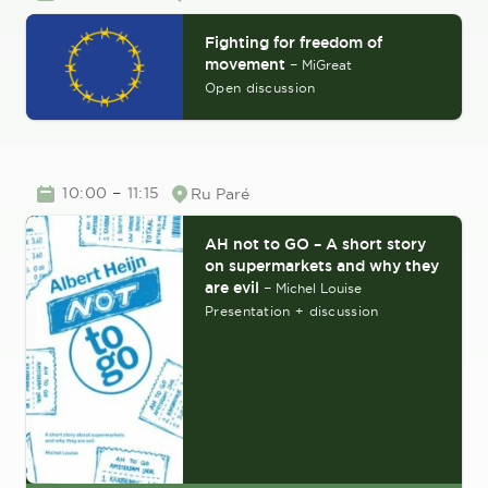
Fighting for freedom of
movement
–
MiGreat
Open discussion
TIME
–
10:00
11:15
Ru Paré
Location
AH not to GO – A short story
on supermarkets and why they
are evil
–
Michel Louise
Presentation + discussion