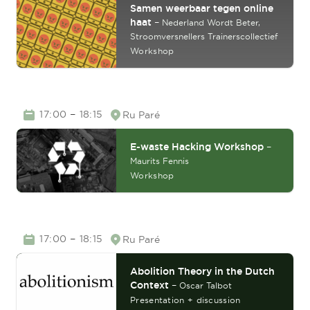
Samen weerbaar tegen online
haat
–
Nederland Wordt Beter,
Stroomversnellers Trainerscollectief
Workshop
TIME
–
17:00
18:15
Ru Paré
Location
E-waste Hacking Workshop
–
Maurits Fennis
Workshop
TIME
–
17:00
18:15
Ru Paré
Location
Abolition Theory in the Dutch
Context
–
Oscar Talbot
Presentation + discussion