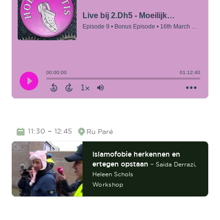
TIME
–
11:30
12:45
Ru Paré
Location
Islamofobie herkennen en
ertegen opstaan
–
Saida Derrazi,
Heleen Schols
Workshop