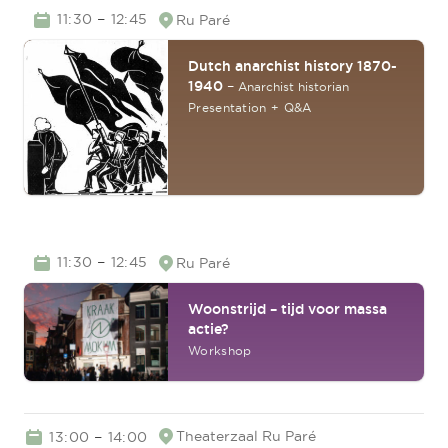
TIME
–
11:30
12:45
Ru Paré
Location
Dutch anarchist history 1870-
1940
–
Anarchist historian
Presentation + Q&A
TIME
–
11:30
12:45
Ru Paré
Location
Woonstrijd – tijd voor massa
actie?
Workshop
TIME
–
Theaterzaal
Ru Paré
13:00
14:00
Location