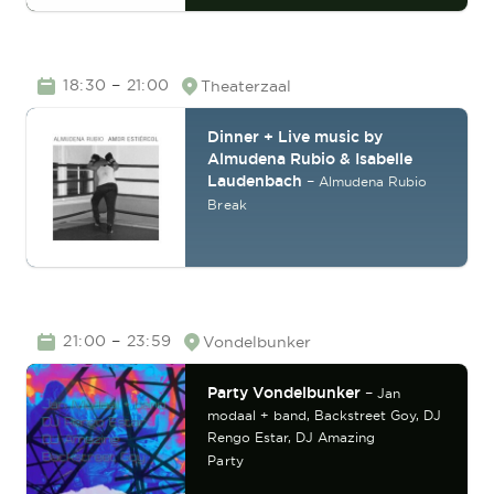
TIME
–
18:30
21:00
Theaterzaal
Location
Dinner + Live music by
Almudena Rubio & Isabelle
Laudenbach
–
Almudena Rubio
Break
TIME
–
21:00
23:59
Vondelbunker
Location
Party Vondelbunker
–
Jan
modaal + band,
Backstreet Goy,
DJ
Rengo Estar,
DJ Amazing
Party