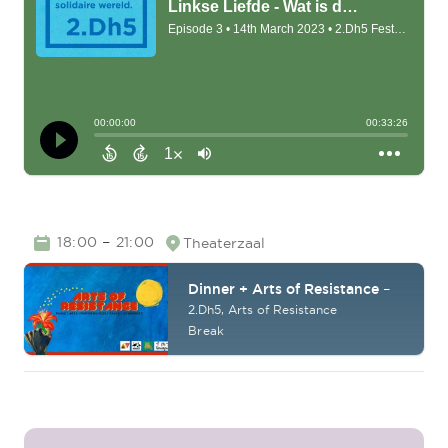
TIME
–
18:00
21:00
Theaterzaal
Location
Dinner + Arts of Resistance
–
2.Dh5,
Arts of Resistance
Break