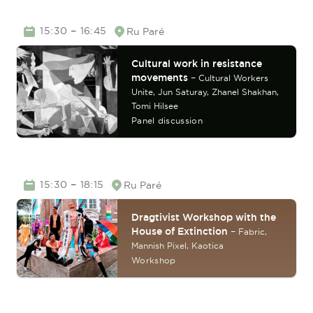
TIME
–
15:30
16:45
Ru Paré
Location
Cultural work in resistance
movements
–
Cultural Workers
Unite,
Jun Saturay,
Zhanel Shakhan,
Tomi Hilsee
Panel discussion
TIME
–
15:30
18:15
Ru Paré
Location
Dragtivist Workshop with the
House of Extinction
–
Fabric,
Mannish Pixel,
Kaotica
Workshop