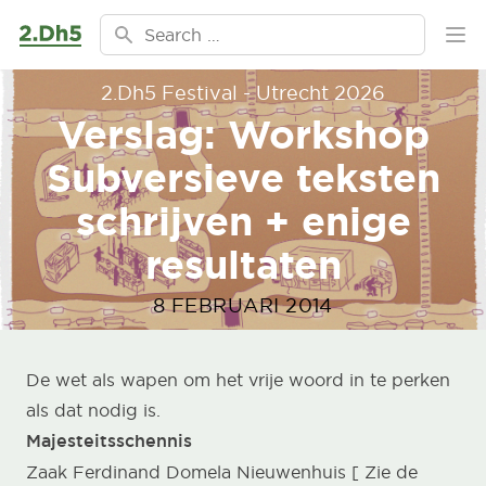
Ga naar de inhoud
Search for:
Ope
2.Dh5 Festival - Utrecht 2026
Verslag: Workshop
Subversieve teksten
schrijven + enige
resultaten
8 FEBRUARI 2014
De wet als wapen om het vrije woord in te perken
als dat nodig is.
Majesteitsschennis
Zaak Ferdinand Domela Nieuwenhuis [ Zie de