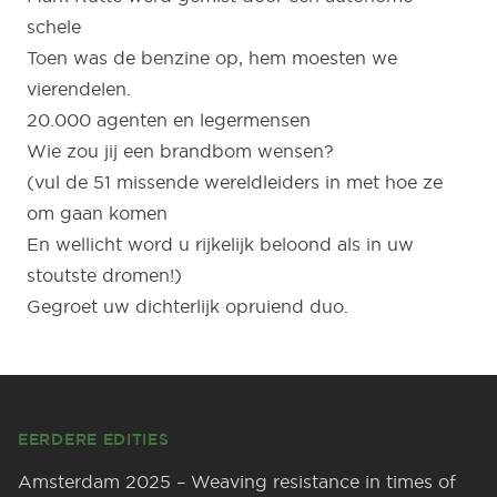
schele
Toen was de benzine op, hem moesten we
vierendelen.
20.000 agenten en legermensen
Wie zou jij een brandbom wensen?
(vul de 51 missende wereldleiders in met hoe ze
om gaan komen
En wellicht word u rijkelijk beloond als in uw
stoutste dromen!)
Gegroet uw dichterlijk opruiend duo.
Footer
EERDERE EDITIES
Amsterdam 2025 – Weaving resistance in times of