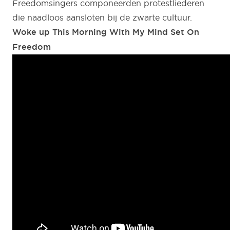
Freedomsingers componeerden protestliederen
die naadloos aansloten bij de zwarte cultuur.
Woke up This Morning With My Mind Set On
Freedom