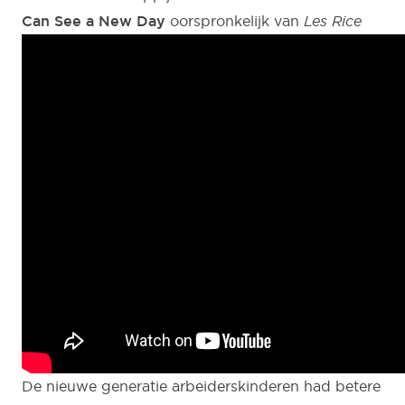
Can See a New Day
oorspronkelijk van
Les Rice
De nieuwe generatie arbeiderskinderen had betere