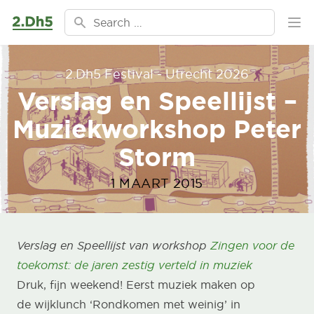
Ga naar de inhoud
Search for:
Ope
2.Dh5 Festival - Utrecht 2026
Verslag en Speellijst –
Muziekworkshop Peter
Storm
1 MAART 2015
Verslag en Speellijst van workshop
Zingen voor de
toekomst: de jaren zestig verteld in muziek
Druk, fijn weekend! Eerst muziek maken op
de
wijklunch ‘Rondkomen met weinig’
in