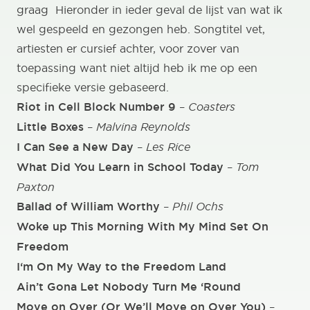
graag Hieronder in ieder geval de lijst van wat ik
wel gespeeld en gezongen heb. Songtitel vet,
artiesten er cursief achter, voor zover van
toepassing want niet altijd heb ik me op een
specifieke versie gebaseerd.
Riot in Cell Block Number 9
–
Coasters
Little Boxes
–
Malvina Reynolds
I Can See a New Day
–
Les Rice
What Did You Learn in School Today
–
Tom
Paxton
Ballad of William Worthy
–
Phil Ochs
Woke up This Morning With My Mind Set On
Freedom
I‘m On My Way to the Freedom Land
Ain’t Gona Let Nobody Turn Me ‘Round
Move on Over (Or We’ll Move on Over You)
–