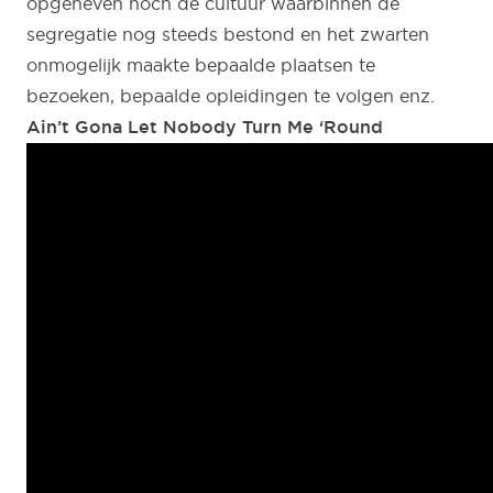
opgeheven noch de cultuur waarbinnen de
segregatie nog steeds bestond en het zwarten
onmogelijk maakte bepaalde plaatsen te
bezoeken, bepaalde opleidingen te volgen enz.
Ain’t Gona Let Nobody Turn Me ‘Round