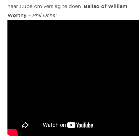
naar Cuba om verslag te doen.
Ballad of William
Worthy
–
Phil Ochs: