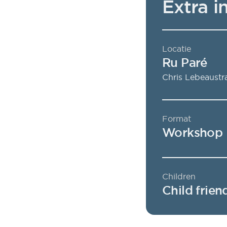
Extra i
Locatie
Ru Paré
Chris Lebeaustr
Format
Workshop
Children
Child frien