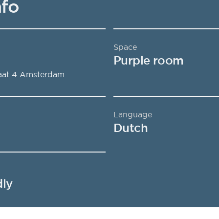
nfo
Space
Purple room
aat 4
Amsterdam
Language
Dutch
dly