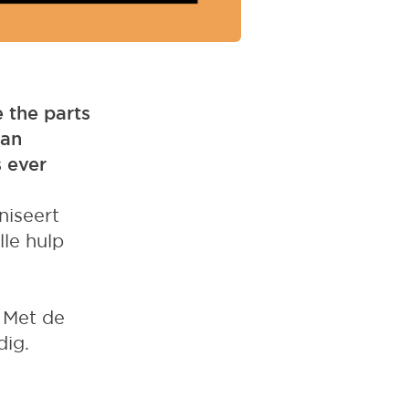
 the parts
 an
 ever
niseert
le hulp
. Met de
ig.