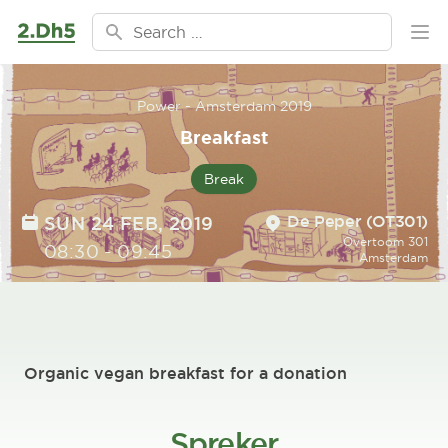
Skip to content
Search for:
Ope
Power - Amsterdam 2019
Breakfast
Break
Location
DATE
De Peper (OT301)
SUN 24 FEB, 2019
Overtoom 301
TIME
08:30
-
09:45
Amsterdam
Organic vegan breakfast for a donation
Spreker