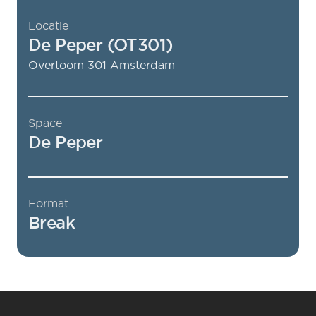
Locatie
De Peper (OT301)
Overtoom 301
Amsterdam
Space
De Peper
Format
Break
Footer