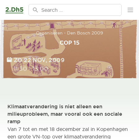
Ga naar de inhoud
Search for:
Ope
Organiseren - Den Bosch 2009
COP 15
DATE
ZO 22 NOV, 2009
TIME
11:30
-
13:00
Klimaatverandering is niet alleen een
milieuprobleem, maar vooral ook een sociale
ramp
Van 7 tot en met 18 december zal in Kopenhagen
een grote VN-top over klimaatverandering