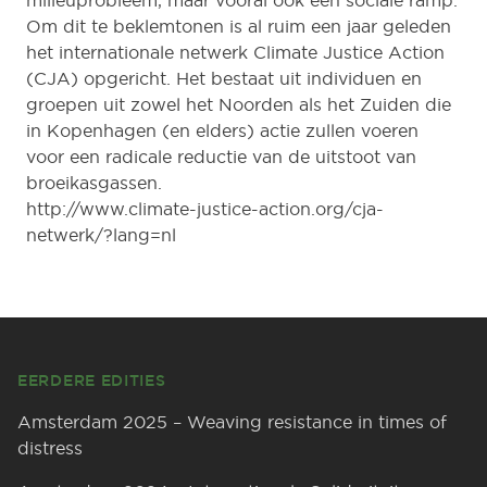
milieuprobleem, maar vooral ook een sociale ramp.
Om dit te beklemtonen is al ruim een jaar geleden
het internationale netwerk Climate Justice Action
(CJA) opgericht. Het bestaat uit individuen en
groepen uit zowel het Noorden als het Zuiden die
in Kopenhagen (en elders) actie zullen voeren
voor een radicale reductie van de uitstoot van
broeikasgassen.
http://www.climate-justice-action.org/cja-
netwerk/?lang=nl
Footer
EERDERE EDITIES
Amsterdam 2025 – Weaving resistance in times of
distress