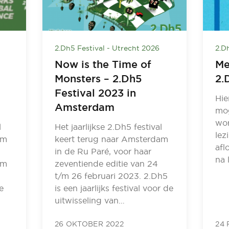
2.Dh5 Festival - Utrecht 2026
2.D
Now is the Time of
Me
Monsters – 2.Dh5
2.
Festival 2023 in
Hie
Amsterdam
mog
wor
l
Het jaarlijkse 2.Dh5 festival
lez
am
keert terug naar Amsterdam
afl
in de Ru Paré, voor haar
na 
/m
zeventiende editie van 24
t/m 26 februari 2023. 2.Dh5
e
is een jaarlijks festival voor de
uitwisseling van…
26 OKTOBER 2022
24 