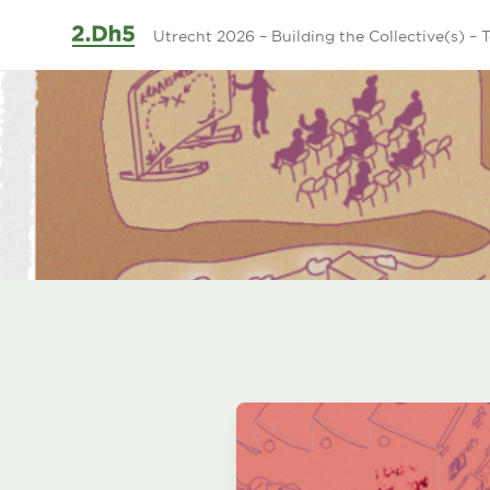
Ga naar de inhoud
Utrecht 2026 – Building the Collective(s) – T