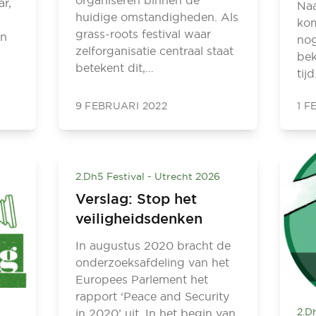
organiseren binnen de
ar,
Naa
huidige omstandigheden. Als
ko
grass-roots festival waar
In
nog
zelforganisatie centraal staat
bek
betekent dit,…
tij
9 FEBRUARI 2022
1 F
2.Dh5 Festival - Utrecht 2026
Verslag: Stop het
veiligheidsdenken
In augustus 2020 bracht de
onderzoeksafdeling van het
Europees Parlement het
rapport ‘Peace and Security
2.D
in 2020’ uit. In het begin van