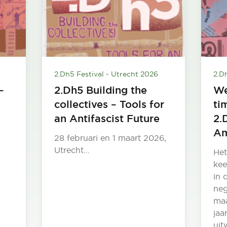
2.Dh5 Festival - Utrecht 2026
2.D
–
2.Dh5 Building the
We
k
collectives – Tools for
ti
an Antifascist Future
2.
Am
28 februari en 1 maart 2026,
Utrecht…
Het
kee
in 
neg
maa
jaa
uit