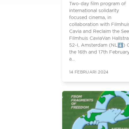
Two-day film program of
international solidarity
focused cinema, in
collaboration with Filmhui
Cavia and Reclaim the See
Filmhuis CaviaVan Hallstra
52-I, Amsterdam (NL⬇️) 
the 16th and 17th February
a…
14 FEBRUARI 2024