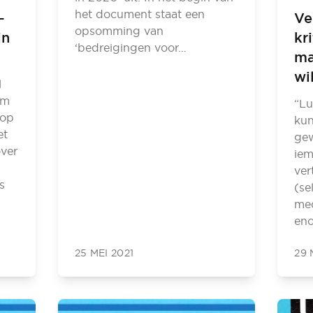
het document staat een
–
Ve
opsomming van
in
kr
‘bedreigingen voor…
ma
wi
l
am
“Lu
 op
kun
et
gew
over
iem
ver
s
(se
med
eno
25 MEI 2021
29 