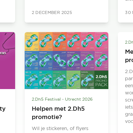
2 DECEMBER 2025
30
2.D
Me
pr
2.D
par
een
wor
2.Dh5 Festival - Utrecht 2026
scr
iet
ity
Helpen met 2.Dh5
gra
promotie?
voo
Wil je stickeren, of flyers