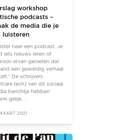
rslag workshop
itische podcasts –
ak de media die je
l luisteren
ister naar een podcast. Je
t iets nieuws leren of
oon ervan genieten dat
and een geweldig verhaal
telt.” De schrijvers
lfcare.tech) van dit sociaal
ia berichtje hebben
rm gelijk.…
MAART 2021