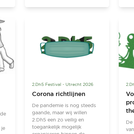
2.Dh5 Festival - Utrecht 2026
2.D
Corona richtlijnen
Vo
pr
De pandemie is nog steeds
th
gaande, maar wij willen
 de
2.Dh5 een zo veilig en
De 
toegankelijk mogelijk
 je
van