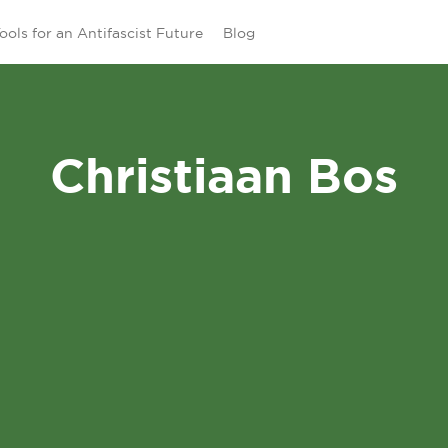
ools for an Antifascist Future
Blog
Christiaan Bos