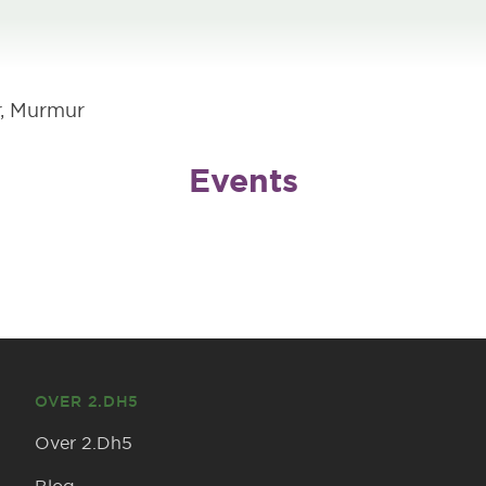
, Murmur
Events
OVER 2.DH5
Over 2.Dh5