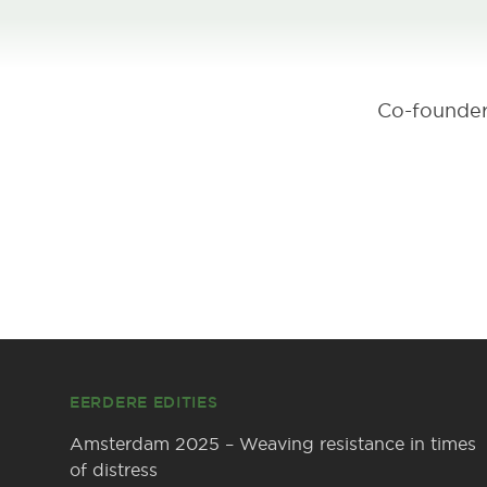
Co-founder
Footer
EERDERE EDITIES
Amsterdam 2025 – Weaving resistance in times
of distress