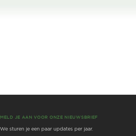
MELD JE AAN VOOR ONZE NIEUWSBRIEF
We sturen je een paar updates per jaar.