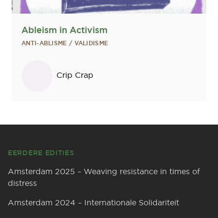
Ableism in Activism
ANTI-ABLISME / VALIDISME
Sprekers
Crip Crap
Footer
EERDERE EDITIES
Amsterdam 2025 – Weaving resistance in times of
distress
Amsterdam 2024 – Internationale Solidariteit