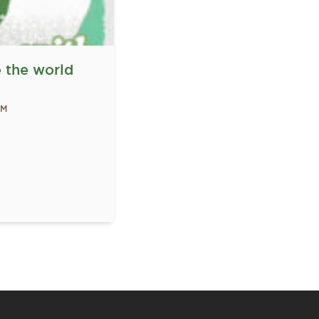
 the world
SM