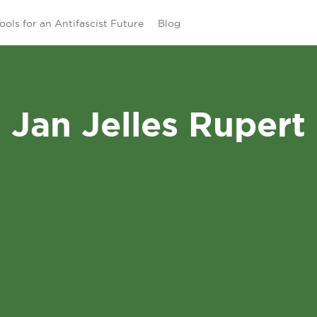
ools for an Antifascist Future
Blog
Jan Jelles Rupert