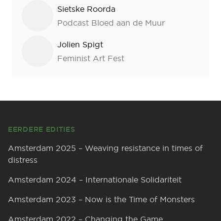
Sietske Roorda
Podcast Bloed aan de Muur
Jolien Spigt
Feminist Art Fest
Footer
EERDERE EDITIES
Amsterdam 2025 – Weaving resistance in times of
distress
Amsterdam 2024 – Internationale Solidariteit
Amsterdam 2023 – Now is the Time of Monsters
Amsterdam 2022 – Changing the Game