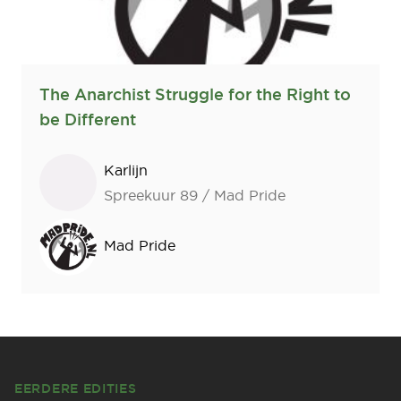
The Anarchist Struggle for the Right to
be Different
Sprekers
Karlijn
Spreekuur 89 / Mad Pride
Mad Pride
Footer
EERDERE EDITIES