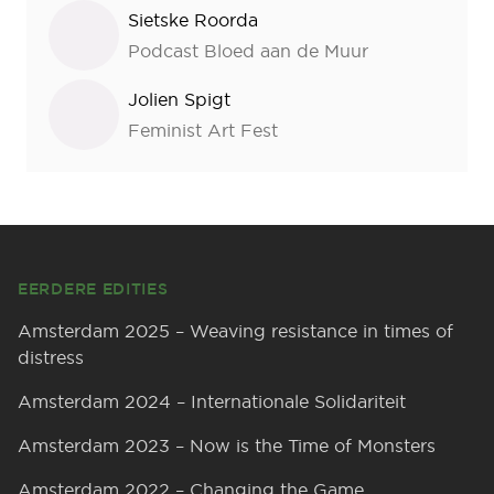
Sietske Roorda
Podcast Bloed aan de Muur
Jolien Spigt
Feminist Art Fest
Footer
EERDERE EDITIES
Amsterdam 2025 – Weaving resistance in times of
distress
Amsterdam 2024 – Internationale Solidariteit
Amsterdam 2023 – Now is the Time of Monsters
Amsterdam 2022 – Changing the Game