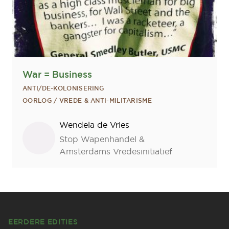
War = Business
ANTI/DE-KOLONISERING
OORLOG / VREDE & ANTI-MILITARISME
Sprekers
Wendela de Vries
Stop Wapenhandel &
Amsterdams Vredesinitiatief
Footer
EERDERE EDITIES