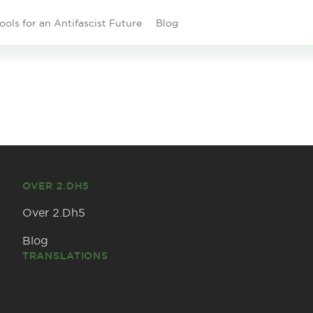
ools for an Antifascist Future
Blog
OVER 2.DH5
Over 2.Dh5
Blog
TRANSLATIONS