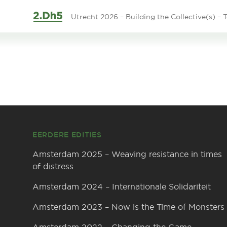
Ga naar de inhoud
Utrecht 2026 – Building the Collective(s) – T
Footer
EERDERE EDITIES
Amsterdam 2025 – Weaving resistance in times
of distress
Amsterdam 2024 – Internationale Solidariteit
Amsterdam 2023 – Now is the Time of Monsters