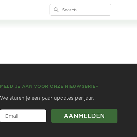
Search for:
MELD JE AAN VOOR ONZE NIEUWSBRIEF
We sturen je een paar updates per jaar.