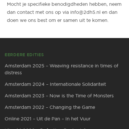
Mocht je specifieke benodigdheden hebben, neem
dan contact met ons op via
info@2dh5.nl
en dan
doen we ons best om er samen uit te komen.
Footer
EERDERE EDITIES
Amsterdam 2025 – Weaving resistance in times of
distress
Amsterdam 2024 – Internationale Solidariteit
Amsterdam 2023 – Now is the Time of Monsters
Amsterdam 2022 – Changing the Game
Online 2021 – Uit de Pan – In het Vuur