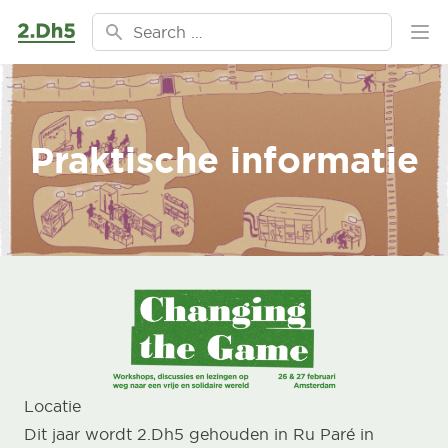
Ga naar de inhoud
Search for:
Ope
Praktische informatie
Locatie
Dit jaar wordt 2.Dh5 gehouden in Ru Paré in