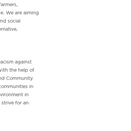
farmers,
ce. We are aiming
nd social
ernative,
racism against
ith the help of
 and Community.
communities in
nvironment in
strive for an