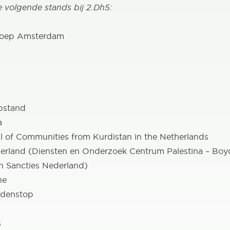
de volgende stands bij 2.Dh5:
roep Amsterdam
pstand
a
 of Communities from Kurdistan in the Netherlands
rland (Diensten en Onderzoek Centrum Palestina – Boyc
n Sancties Nederland)
ne
ndenstop
s