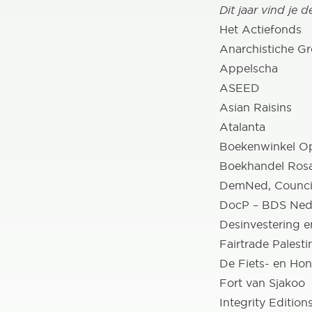
Dit jaar vind je 
Het Actiefonds
Anarchistiche G
Appelscha
ASEED
Asian Raisins
Atalanta
Boekenwinkel O
Boekhandel Ros
DemNed, Council
DocP – BDS Nede
Desinvestering e
Fairtrade Palesti
De Fiets- en Ho
Fort van Sjakoo
Integrity Edition