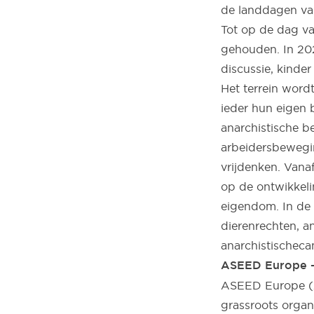
de landdagen van
Tot op de dag va
gehouden. In 20
discussie, kinde
Het terrein word
ieder hun eigen 
anarchistische b
arbeidersbewegin
vrijdenken. Van
op de ontwikkeli
eigendom. In de 
dierenrechten, a
anarchistischeca
ASEED Europe – 
ASEED Europe (Ac
grassroots organi