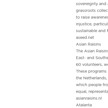
sovereignty and a
grassroots collec
to raise awarenes
injustice, particu
sustainable and 
aseed.net
Asian Raisins
The Asian Raisins
East- and Southe
60 volunteers, w
These programs s
the Netherlands,
which people fro
equal, representa
asianraisins.nl
Atalanta