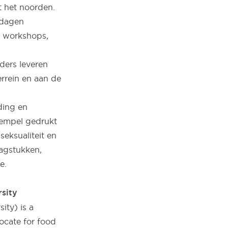
t het noorden.
ddagen
, workshops,
ders leveren
rrein en aan de
ding en
tempel gedrukt
eksualiteit en
agstukken,
e.
sity
ity) is a
vocate for food