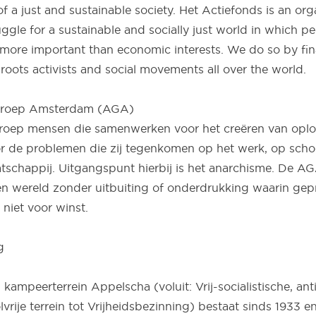
of a just and sustainable society. Het Actiefonds is an org
ggle for a sustainable and socially just world in which p
more important than economic interests. We do so by fina
roots activists and social movements all over the world.
 Groep Amsterdam (AGA)
roep mensen die samenwerken voor het creëren van oplo
or de problemen die zij tegenkomen op het werk, op scho
tschappij. Uitgangspunt hierbij is het anarchisme. De AGA
en wereld zonder uitbuiting of onderdrukking waarin ge
niet voor winst.
g
 kampeerterrein Appelscha (voluit: Vrij-socialistische, antim
vrije terrein tot Vrijheidsbezinning) bestaat sinds 1933 en