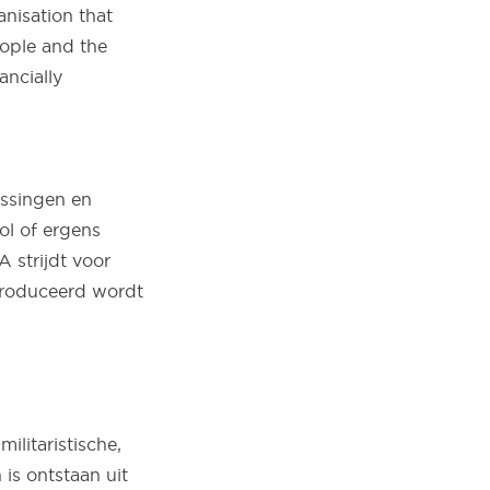
anisation that
eople and the
ncially
ssingen en
ol of ergens
 strijdt voor
produceerd wordt
ilitaristische,
 is ontstaan uit