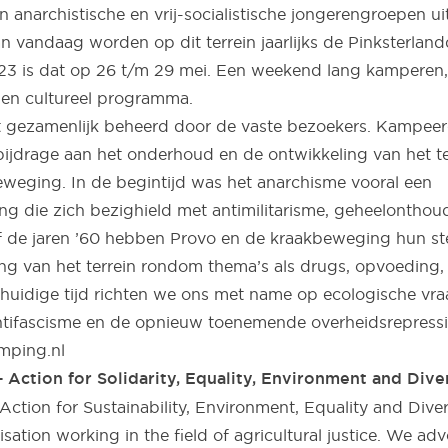
 anarchistische en vrij-socialistische jongerengroepen ui
n vandaag worden op dit terrein jaarlijks de Pinksterlan
23 is dat op 26 t/m 29 mei. Een weekend lang kamperen
r en cultureel programma.
t gezamenlijk beheerd door de vaste bezoekers. Kampeer
bijdrage aan het onderhoud en de ontwikkeling van het te
eweging. In de begintijd was het anarchisme vooral een
g die zich bezighield met antimilitarisme, geheelonthou
af de jaren ’60 hebben Provo en de kraakbeweging hun s
ng van het terrein rondom thema’s als drugs, opvoeding, s
huidige tijd richten we ons met name op ecologische vra
ntifascisme en de opnieuw toenemende overheidsrepressi
mping.nl
Action for Solidarity, Equality, Environment and Diver
tion for Sustainability, Environment, Equality and Divers
sation working in the field of agricultural justice. We ad