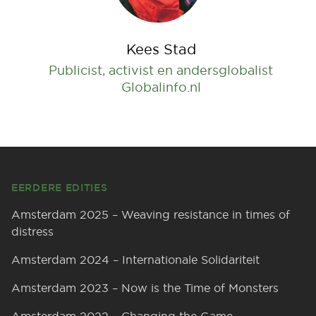
Kees Stad
Publicist, activist en andersglobalist
Globalinfo.nl
Footer
EERDERE EDITIES
Amsterdam 2025 – Weaving resistance in times of
distress
Amsterdam 2024 – Internationale Solidariteit
Amsterdam 2023 – Now is the Time of Monsters