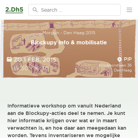
Ga naar de inhoud
Search for:
Ope
Morguh - Den Haag 2015
Blockupy info & mobilisatie
Location
DATE
PIP
ZO 1 FEB, 2015
Binckhorstlaan 36
TIME
15:30
-
16:30
Den Haag
Informatieve workshop om vanuit Nederland
aan de Blockupy-acties deel te nemen. Je kunt
hier informatie krijgen over wat er in maart
verwachten is, en hoe daar aan meegedaan kan
worden. Tevens inventariseren we mogelijke