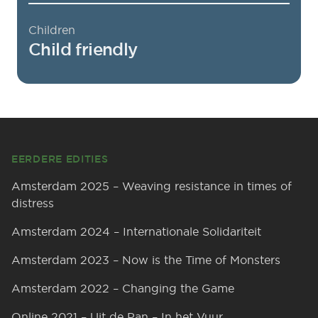
Children
Child friendly
Footer
EERDERE EDITIES
Amsterdam 2025 – Weaving resistance in times of
distress
Amsterdam 2024 – Internationale Solidariteit
Amsterdam 2023 – Now is the Time of Monsters
Amsterdam 2022 – Changing the Game
Online 2021 – Uit de Pan – In het Vuur