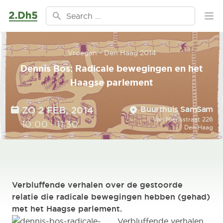
Ga naar de inhoud
Search for:
Ope
Vroegah - Den Haag 2014
Dennis Bos: Radicale bewegingen en het
Haagse parlement
Location
DATE
Buurthuis SamSam
ZO 2 FEB, 2014
Van Mierisstraat 226
TIME
10:00
-
11:30
Den Haag
Verbluffende verhalen over de gestoorde
relatie die radicale bewegingen hebben (gehad)
met het Haagse parlement.
Verbluffende verhalen