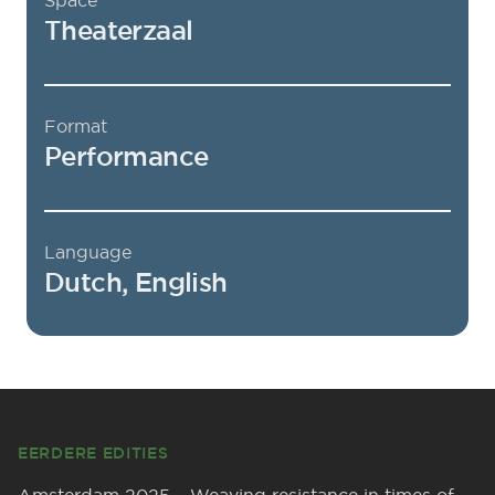
Space
Theaterzaal
Format
Performance
Language
Dutch, English
Footer
EERDERE EDITIES