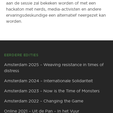
aan de sessie zal bekeken worden of met een
hackaton met nerds, media-activisten en andere
ervaringsdeskundige een alternatief neergezet kan
worden.
Footer
EERDERE EDITIES
Amsterdam 2025 – Weaving resistance in times of
distress
Amsterdam 2024 – Internationale Solidariteit
Amsterdam 2023 – Now is the Time of Monsters
Amsterdam 2022 – Changing the Game
Online 2021 – Uit de Pan – In het Vuur