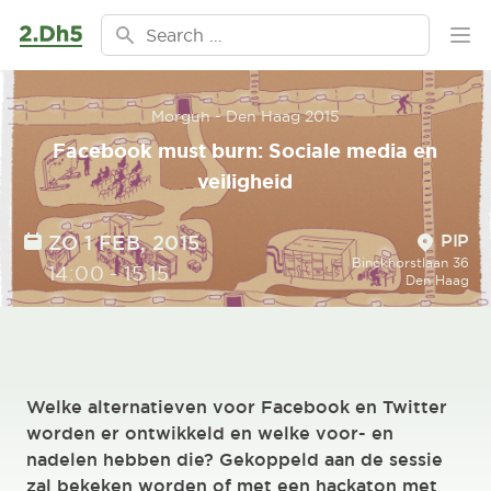
Ga naar de inhoud
Search for:
Ope
Morguh - Den Haag 2015
Facebook must burn: Sociale media en
veiligheid
Location
DATE
PIP
ZO 1 FEB, 2015
Binckhorstlaan 36
TIME
14:00
-
15:15
Den Haag
Welke alternatieven voor Facebook en Twitter
worden er ontwikkeld en welke voor- en
nadelen hebben die? Gekoppeld aan de sessie
zal bekeken worden of met een hackaton met