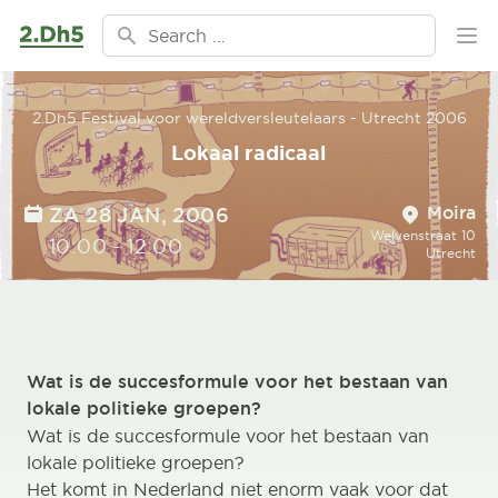
Ga naar de inhoud
Search for:
Ope
2.Dh5 Festival voor wereldversleutelaars - Utrecht 2006
Lokaal radicaal
Location
DATE
Moira
ZA 28 JAN, 2006
Welvenstraat 10
TIME
10:00
-
12:00
Utrecht
Wat is de succesformule voor het bestaan van
lokale politieke groepen?
Wat is de succesformule voor het bestaan van
lokale politieke groepen?
Het komt in Nederland niet enorm vaak voor dat