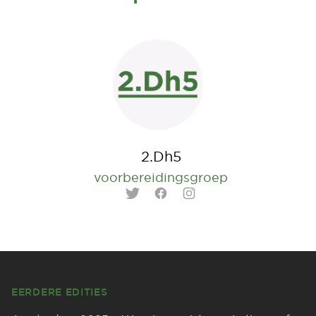
2.Dh5
voorbereidingsgroep
Twitter
Facebook
Instagram
Footer
EERDERE EDITIES