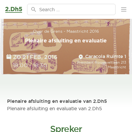
Ga naar de inhoud
Search for:
Ope
Over de Grens - Maastricht 2016
Plenaire afsluiting en evaluatie
Location
DATE
Caracola Ruimte 1
ZO 21 FEB, 2016
President Rooseveltlaan 213
TIME
18:00
-
18:30
Maastricht
Plenaire afsluiting en evaluatie van 2.Dh5
Plenaire afsluiting en evaluatie van 2.Dh5
Spreker