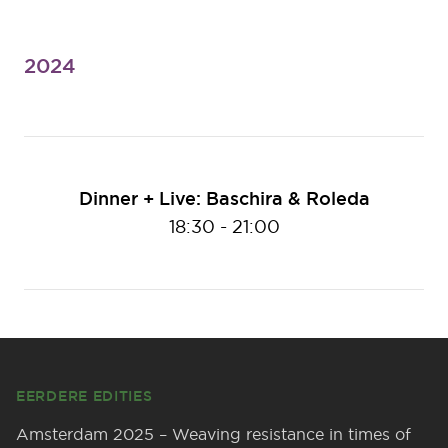
2024
Dinner + Live: Baschira & Roleda
18:30
-
21:00
Footer
EERDERE EDITIES
Amsterdam 2025 – Weaving resistance in times of