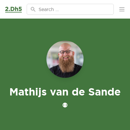
Ga naar de inhoud
Search for:
Ope
Mathijs van de Sande
Website