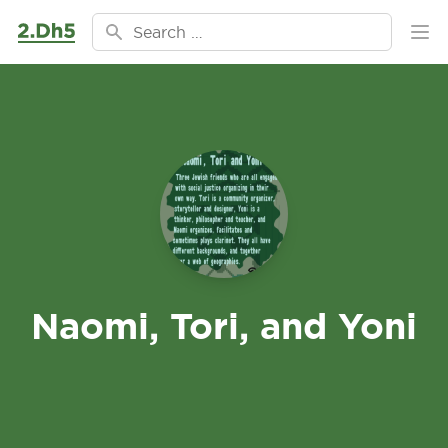
Ga naar de inhoud
Search for:
Ope
Naomi, Tori, and Yoni