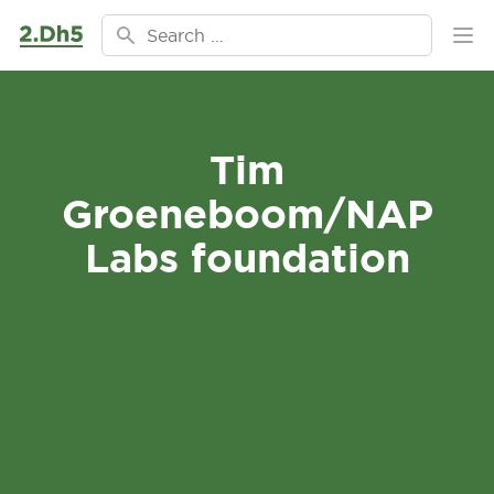
Ga naar de inhoud
Search for:
Ope
Tim
Groeneboom/NAP
Labs foundation