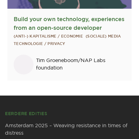
Build your own technology, experiences
from an open-source developer
(ANTI-) KAPITALISME / ECONOMIE
(SOCIALE) MEDIA
TECHNOLOGIE / PRIVACY
Sprekers
Tim Groeneboom/NAP Labs
foundation
Footer
EERDERE EDITIES
Amsterdam 2025 – Weaving resistance in times of
distress