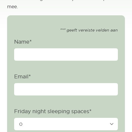
mee.
"
*
" geeft vereiste velden aan
Name
*
Email
*
Friday night sleeping spaces
*