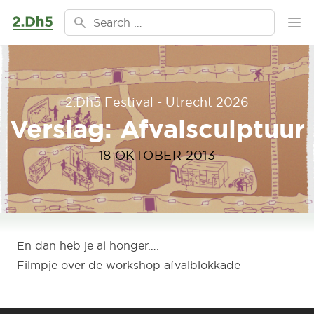
Ga naar de inhoud
Search for:
Ope
2.Dh5 Festival - Utrecht 2026
Verslag: Afvalsculptuur
18 OKTOBER 2013
En dan heb je al honger….
Filmpje
over de workshop afvalblokkade