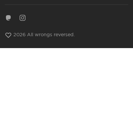
Mastodon
Instagram
2026 All wrongs reversed.