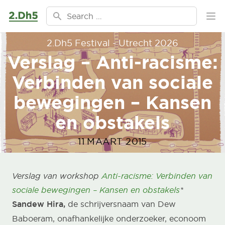
Ga naar de inhoud
Search for:
Ope
2.Dh5 Festival - Utrecht 2026
Verslag – Anti-racisme:
Verbinden van sociale
bewegingen – Kansen
en obstakels
11 MAART 2015
Verslag van workshop
Anti-racisme: Verbinden van
sociale bewegingen – Kansen en obstakels
*
Sandew Hira,
de schrijversnaam van Dew
Baboeram, onafhankelijke onderzoeker, econoom