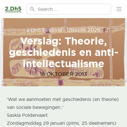
Ga naar de inhoud
Search for:
Ope
2.Dh5 Festival - Utrecht 2026
Verslag: Theorie,
geschiedenis en anti-
intellectualisme
18 OKTOBER 2013
‘Wat we aanmoeten met geschiedenis (en theorie)
van sociale bewegingen..’
Saskia Poldervaart.
Zondagmiddag 29 januari (plms. 25 deelnemers)