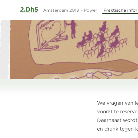
Ga naar de inhoud
Amsterdam 2019 – Power
Praktische info
We vragen van ied
vooraf te reserve
Daarnaast wordt 
en drank tegen ko