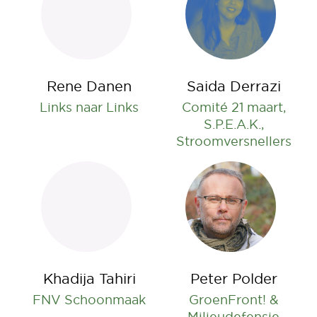
Rene Danen
Saida Derrazi
Links naar Links
Comité 21 maart,
S.P.E.A.K.,
Stroomversnellers
Khadija Tahiri
Peter Polder
FNV Schoonmaak
GroenFront! &
Milieudefensie