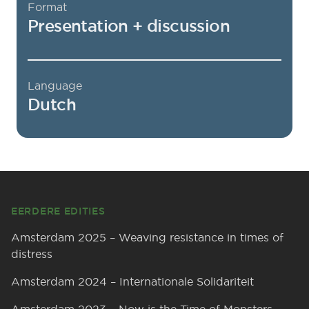
Format
Presentation + discussion
Language
Dutch
Footer
EERDERE EDITIES
Amsterdam 2025 – Weaving resistance in times of
distress
Amsterdam 2024 – Internationale Solidariteit
Amsterdam 2023 – Now is the Time of Monsters