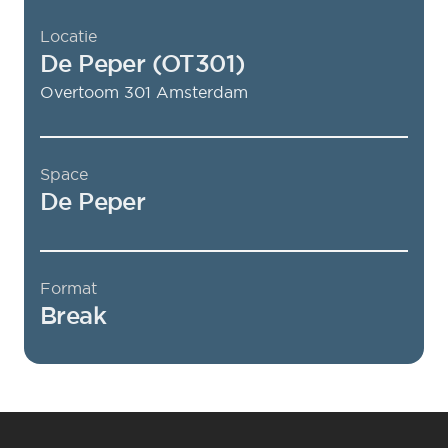
Locatie
De Peper (OT301)
Overtoom 301
Amsterdam
Space
De Peper
Format
Break
Footer