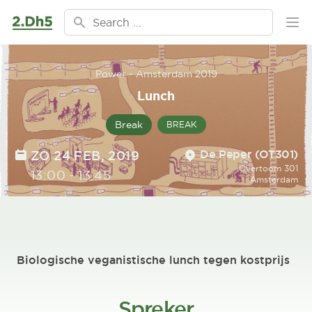
Ga naar de inhoud
Search for:
Ope
Power - Amsterdam 2019
Lunch
Break
BREAK
Location
DATE
De Peper (OT301)
ZO 24 FEB, 2019
Overtoom 301
TIME
13:00
-
13:45
Amsterdam
Biologische veganistische lunch tegen kostprijs
Spreker