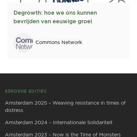
Degrowth: hoe we ons kunnen
bevrijden van eeuwige groei
Sprekers
Commons Network
Footer
EERDERE EDITIES
Amsterdam 2025 – Weaving resistance in times of
distress
Amsterdam 2024 – Internationale Solidariteit
Amsterdam 2023 – Now is the Time of Monsters