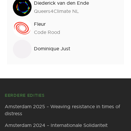
Diederick van den Ende
Queers4Climate NL
Fleur
Code Rood
Dominique Just
Footer
EERDERE EDITIES
Amsterdam 2025 – Weaving resistance in times of
distress
Amsterdam 2024 – Internationale Solidariteit