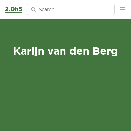
Ga naar de inhoud
Search for:
Ope
Karijn van den Berg