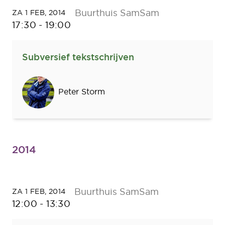
Buurthuis SamSam
ZA 1 FEB, 2014
17:30
-
19:00
Subversief tekstschrijven
Sprekers
Peter Storm
2014
Buurthuis SamSam
ZA 1 FEB, 2014
12:00
-
13:30